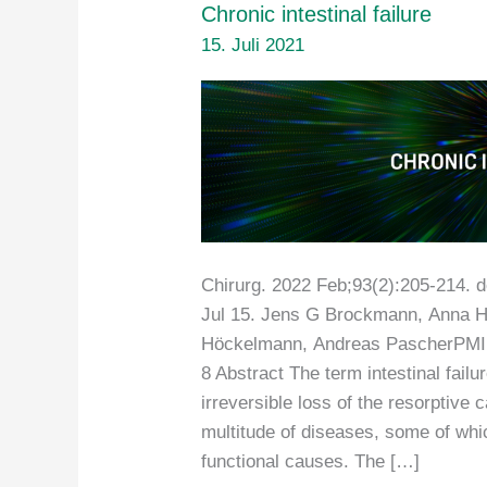
Chronic intestinal failure
15. Juli 2021
Chirurg. 2022 Feb;93(2):205-214. 
Jul 15. Jens G Brockmann, Anna Hü
Höckelmann, Andreas PascherPMID
8 Abstract The term intestinal failu
irreversible loss of the resorptive 
multitude of diseases, some of wh
functional causes. The […]