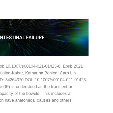
doi: 10.1007/s00104-021-01423-8. Epub 2021
sing-Kabar, Katharina Bohlen, Caro Lin
: 34264370 DOI: 10.1007/s00104-021-01423-
re (IF) is understood as the transient or
capacity of the bowels. This includes a
ich have anatomical causes and others