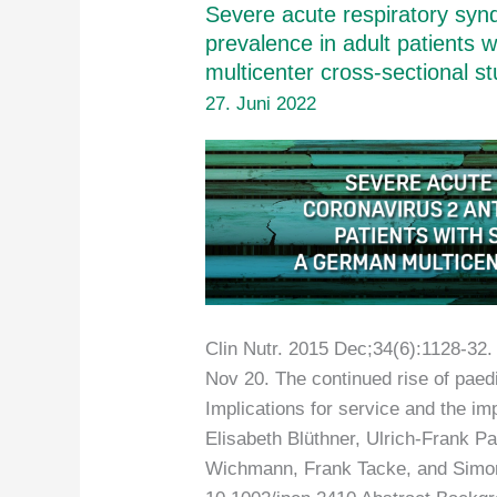
Severe acute respiratory syn
prevalence in adult patient
multicenter cross‐sectional s
27. Juni 2022
Clin Nutr. 2015 Dec;34(6):1128-32.
Nov 20. The continued rise of paedi
Implications for service and the im
Elisabeth Blüthner, Ulrich‐Frank P
Wichmann, Frank Tacke, and Simo