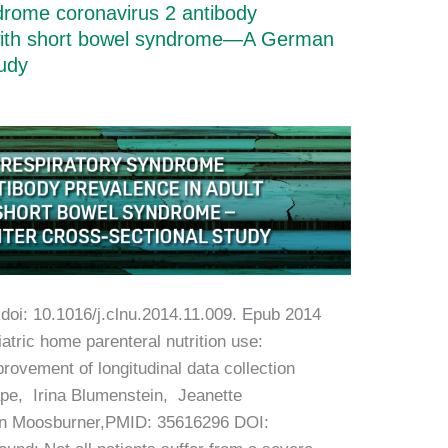
drome coronavirus 2 antibody
s with short bowel syndrome—A German
tudy
 doi: 10.1016/j.clnu.2014.11.009. Epub 2014
atric home parenteral nutrition use:
provement of longitudinal data collection
ape, Irina Blumenstein, Jeanette
n Moosburner,PMID: 35616296 DOI: