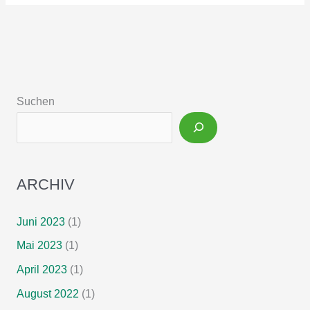
function
assessment
in
patients
with
intestinal
Suchen
failure
on
long-
term
parenteral
ARCHIV
nutrition
Juni 2023
(1)
Mai 2023
(1)
April 2023
(1)
August 2022
(1)