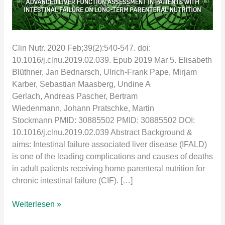
Clin Nutr. 2020 Feb;39(2):540-547. doi:
10.1016/j.clnu.2019.02.039. Epub 2019 Mar 5. Elisabeth
Blüthner, Jan Bednarsch, Ulrich-Frank Pape, Mirjam
Karber, Sebastian Maasberg, Undine A
Gerlach, Andreas Pascher, Bertram
Wiedenmann, Johann Pratschke, Martin
Stockmann PMID: 30885502 PMID: 30885502 DOI:
10.1016/j.clnu.2019.02.039 Abstract Background &
aims: Intestinal failure associated liver disease (IFALD)
is one of the leading complications and causes of deaths
in adult patients receiving home parenteral nutrition for
chronic intestinal failure (CIF). […]
Advanced
Weiterlesen »
liver