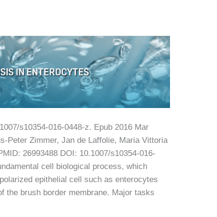
0.1007/s10354-016-0448-z. Epub 2016 Mar
s-Peter Zimmer, Jan de Laffolie, Maria Vittoria
sPMID: 26993488 DOI: 10.1007/s10354-016-
undamental cell biological process, which
 polarized epithelial cell such as enterocytes
 of the brush border membrane. Major tasks