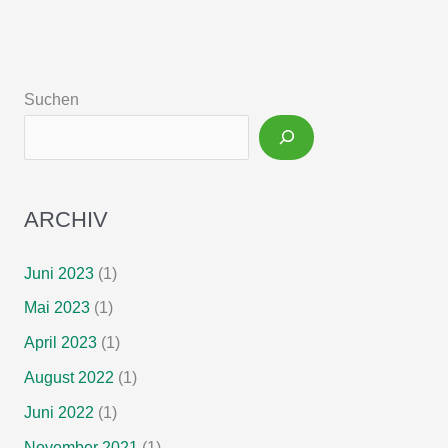
patients
are
thin,
potentially
Suchen
malnourished
but
rarely
sarcopenic
ARCHIV
Juni 2023
(1)
Mai 2023
(1)
April 2023
(1)
August 2022
(1)
Juni 2022
(1)
November 2021
(1)