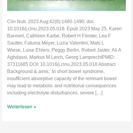
Clin Nutr. 2023 Aug;42(8):1480-1490. doi:
10.1016/j.clnu.2023.05.018. Epub 2023 May 25. Karen
Bannert, Cathleen Karbe, Robert H Förster, Lea F
Sautter, Fatuma Meyer, Luzia Valentini, Mats L
Wiese, Luise Ehlers, Peggy Berlin, Robert Jaster, Ali A
Aghdassi, Markus M Lerch, Georg LamprechtPMID:
37311685 DOI: 10.1016/j.clnu.2023.05.018 Abstract
Background & aims: In short bowel syndrome,
insufficient absorptive capacity of the remnant bowel
may lead to metabolic and nutritional consequences
including electrolyte disturbances, severe […]
Orally
Weiterlesen »
compensated
short
bowel