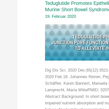
Teduglutide Promotes Epitheli
Murine Short Bowel Syndrome t
19. Februar 2020
Dig Dis Sci. 2020 Dec;65(12):3521
2020 Feb 19. Johannes Reiner, Peg
Schäffler, Karen Bannert, Manuela B
Lamprecht, Maria WittePMID: 320
Abstract Background: In short bowel
impaired nutrient absorption and may