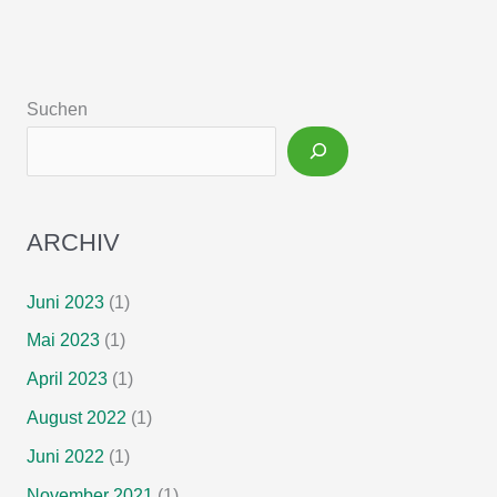
Adult
Patients
With
Chronic
Suchen
Intestinal
Failure:
The
Evolution
Over
ARCHIV
4
Decades
in
Juni 2023
(1)
a
Mai 2023
(1)
Tertiary
Referral
April 2023
(1)
Center
August 2022
(1)
Juni 2022
(1)
November 2021
(1)