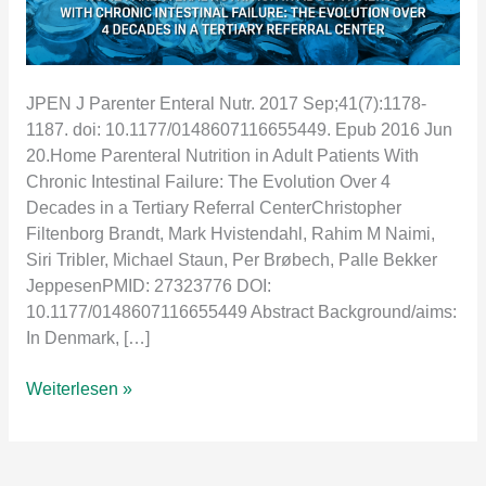
JPEN J Parenter Enteral Nutr. 2017 Sep;41(7):1178-
1187. doi: 10.1177/0148607116655449. Epub 2016 Jun
20.Home Parenteral Nutrition in Adult Patients With
Chronic Intestinal Failure: The Evolution Over 4
Decades in a Tertiary Referral CenterChristopher
Filtenborg Brandt, Mark Hvistendahl, Rahim M Naimi,
Siri Tribler, Michael Staun, Per Brøbech, Palle Bekker
JeppesenPMID: 27323776 DOI:
10.1177/0148607116655449 Abstract Background/aims:
In Denmark, […]
Home
Weiterlesen »
Parenteral
Nutrition
in